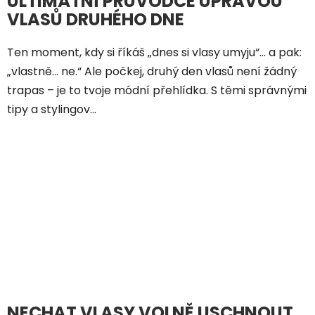
ULTIMÁTNÍ PRŮVODCE ÚPRAVOU
VLASŮ DRUHÉHO DNE
Ten moment, kdy si říkáš „dnes si vlasy umyju“… a pak:
„vlastně… ne.“ Ale počkej, druhý den vlasů není žádný
trapas – je to tvoje módní přehlídka. S těmi správnými
tipy a stylingov...
NECHAT VLASY VOLNĚ USCHNOUT,