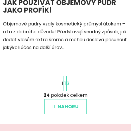
JAK POUŽÍVAT OBJEMOVÝ PUDR
JAKO PROFÍK!
Objemové pudry vzaly kosmetický průmysl útokem –
a to z dobrého důvodu! Představují snadný způsob, jak
dodat vlasům extra šmrnc a mohou doslova posunout
jakýkoli účes na další úrov...
S
1
3
t
r
á
24
položek celkem
O
n
v
k
NAHORU
l
o
á
v
á
d
Z
n
a