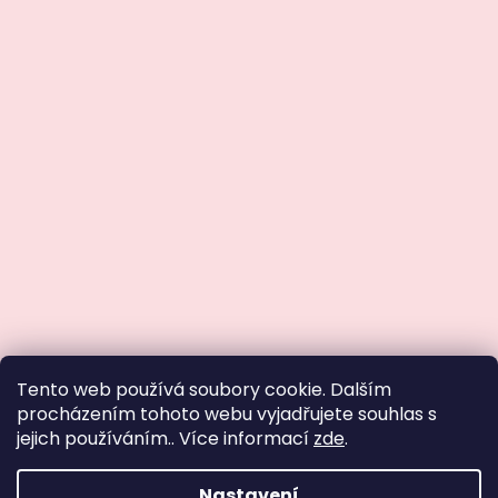
Tento web používá soubory cookie. Dalším
procházením tohoto webu vyjadřujete souhlas s
SLEVA 10 % na první nákup
jejich používáním.. Více informací
zde
.
Přihlaste se a buďte první,
kdo se dozví
o zvýhodněných
nabídkách
a novinkách.
Nastavení