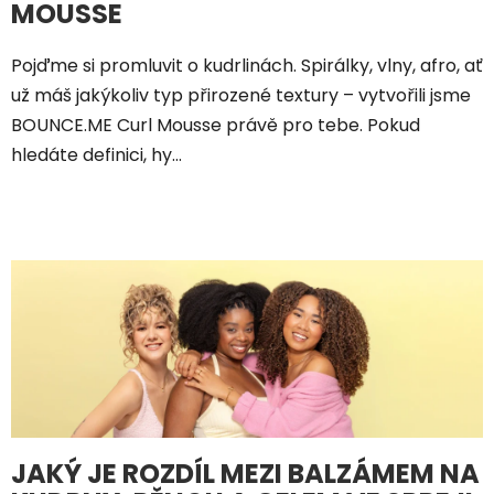
k
MOUSSE
ů
Pojďme si promluvit o kudrlinách. Spirálky, vlny, afro, ať
už máš jakýkoliv typ přirozené textury – vytvořili jsme
BOUNCE.ME Curl Mousse právě pro tebe. Pokud
hledáte definici, hy...
JAKÝ JE ROZDÍL MEZI BALZÁMEM NA