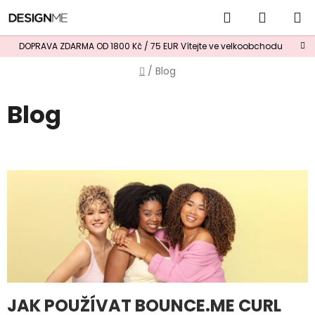
Přejít
Hledat
NÁKUP
na
obsah
KOŠÍK
DOPRAVA ZDARMA OD 1800 Kč / 75 EUR
Vítejte ve velkoobchodu
Domů
/
Blog
Blog
V
ý
p
i
s
č
l
á
n
JAK POUŽÍVAT BOUNCE.ME CURL