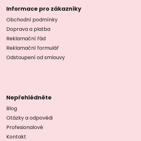
á
í
c
Informace pro zákazníky
p
í
a
p
Obchodní podmínky
r
t
Doprava a platba
v
í
Reklamační řád
k
y
Reklamační formulář
v
Odstoupení od smlouvy
ý
p
i
s
u
Nepřehlédněte
Blog
Otázky a odpovědi
Profesionalové
Kontakt