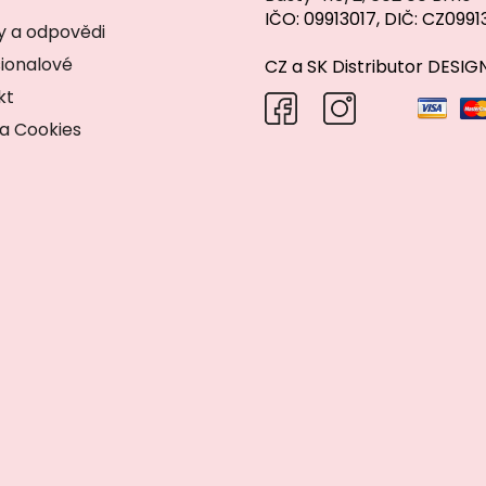
v
IČO: 09913017, DIČ: CZ0991
ý
y a odpovědi
p
ionalové
CZ a SK Distributor DESI
i
s
kt
u
a Cookies