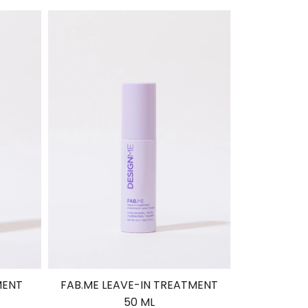
e
n
í
p
r
o
d
u
k
t
ů
MENT
FAB.ME LEAVE-IN TREATMENT
50 ML