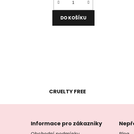
DO KOŠÍKU
CRUELTY FREE
Z
á
Informace pro zákazníky
Nepř
p
Obchodní podmínky
Blog