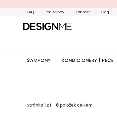
Přejít
na
FAQ
Pro salony
Kontakt
Blog
obsah
ŠAMPONY
KONDICIONÉRY | PÉČE
Stránka
1
z
1
-
8
položek celkem