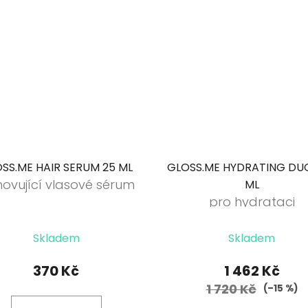
SS.ME HAIR SERUM 25 ML
GLOSS.ME HYDRATING DU
ovující vlasové sérum
ML
pro hydrataci
Průměrné
Skladem
Skladem
hodnocení
produktu
370 Kč
1 462 Kč
je
1 720 Kč
(–15 %)
5,0