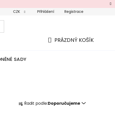
CZK
Přihlášení
Registrace
PRÁZDNÝ KOŠÍK
NÁKUPNÍ
KOŠÍK
NĚNÉ SADY
Ř
Řadit podle:
Doporučujeme
a
z