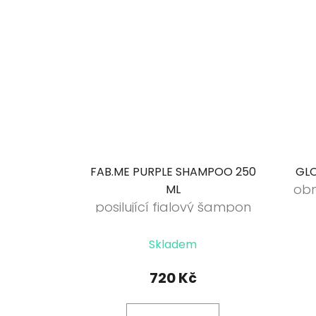
FAB.ME PURPLE SHAMPOO 250
GLO
obn
ML
posilující fialový šampon
Skladem
720 Kč