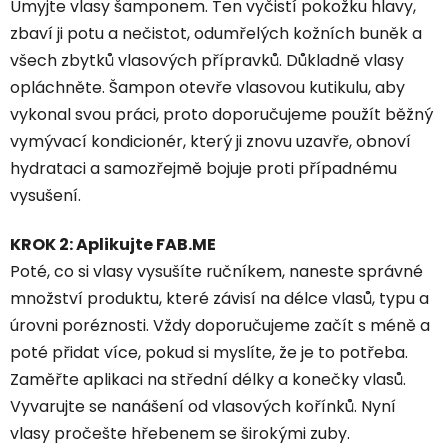
Umyjte vlasy šamponem. Ten vyčistí pokožku hlavy,
zbaví ji potu a nečistot, odumřelých kožních buněk a
všech zbytků vlasových přípravků. Důkladně vlasy
opláchněte. Šampon otevře vlasovou kutikulu, aby
vykonal svou práci, proto doporučujeme použít běžný
vymývací kondicionér, který ji znovu uzavře, obnoví
hydrataci a samozřejmě bojuje proti případnému
vysušení.
KROK 2: Aplikujte FAB.ME
Poté, co si vlasy vysušíte ručníkem, naneste správné
množství produktu, které závisí na délce vlasů, typu a
úrovni poréznosti. Vždy doporučujeme začít s méně a
poté přidat více, pokud si myslíte, že je to potřeba.
Zaměřte aplikaci na střední délky a konečky vlasů.
Vyvarujte se nanášení od vlasových kořínků. Nyní
vlasy pročešte hřebenem se širokými zuby.