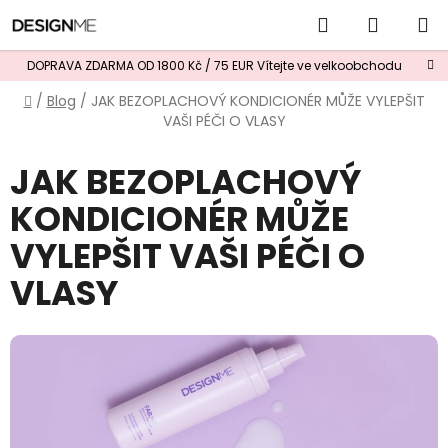
Přejít
Hledat
NÁKUP
na
obsah
KOŠÍK
DOPRAVA ZDARMA OD 1800 Kč / 75 EUR
Vítejte ve velkoobchodu
Domů
/
Blog
/
JAK BEZOPLACHOVÝ KONDICIONÉR MŮŽE VYLEPŠIT
VAŠI PÉČI O VLASY
JAK BEZOPLACHOVÝ
KONDICIONÉR MŮŽE
VYLEPŠIT VAŠI PÉČI O
VLASY