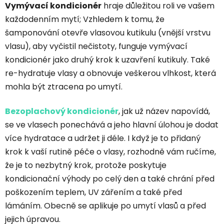
Vymývací kondicionér
hraje důležitou roli ve vašem
každodenním mytí; Vzhledem k tomu, že
šamponování otevře vlasovou kutikulu (vnější vrstvu
vlasu), aby vyčistil nečistoty, funguje vymývací
kondicionér jako druhý krok k uzavření kutikuly. Také
re-hydratuje vlasy a obnovuje veškerou vlhkost, která
mohla být ztracena po umytí.
Bezoplachový kondicionér
, jak už název napovídá,
se ve vlasech ponechává a jeho hlavní úlohou je dodat
více hydratace a udržet ji déle. I když je to přidaný
krok k vaší rutině péče o vlasy, rozhodně vám ručíme,
že je to nezbytný krok, protože poskytuje
kondicionační výhody po celý den a také chrání před
poškozením teplem, UV zářením a také před
lámáním. Obecně se aplikuje po umytí vlasů a před
jejich úpravou.