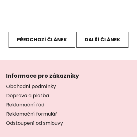
PŘEDCHOZÍ ČLÁNEK
DALŠÍ ČLÁNEK
Z
á
Informace pro zákazníky
p
a
Obchodní podmínky
t
Doprava a platba
í
Reklamační řád
Reklamační formulář
Odstoupení od smlouvy