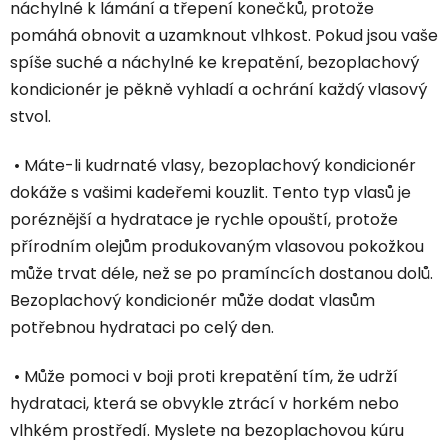
náchylné k lámání a třepení konečků, protože
pomáhá obnovit a uzamknout vlhkost. Pokud jsou vaše
spíše suché a náchylné ke krepatění, bezoplachový
kondicionér je pěkně vyhladí a ochrání každý vlasový
stvol.
• Máte-li kudrnaté vlasy, bezoplachový kondicionér
dokáže s vašimi kadeřemi kouzlit. Tento typ vlasů je
poréznější a hydratace je rychle opouští, protože
přírodním olejům produkovaným vlasovou pokožkou
může trvat déle, než se po pramíncích dostanou dolů.
Bezoplachový kondicionér může dodat vlasům
potřebnou hydrataci po celý den.
• Může pomoci v boji proti krepatění tím, že udrží
hydrataci, která se obvykle ztrácí v horkém nebo
vlhkém prostředí. Myslete na bezoplachovou kúru