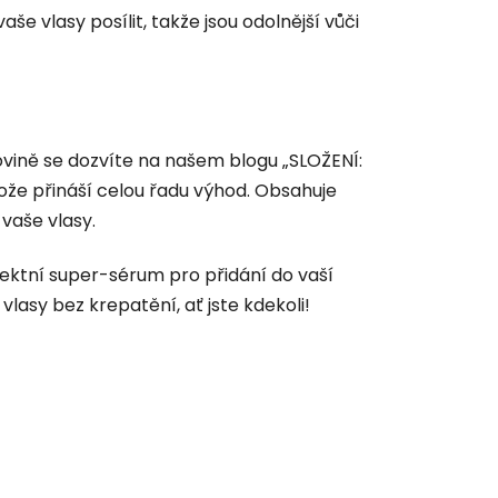
 vlasy posílit, takže jsou odolnější vůči
ovině se dozvíte na našem blogu „SLOŽENÍ:
ože přináší celou řadu výhod. Obsahuje
vaše vlasy.
fektní super-sérum pro přidání do vaší
lasy bez krepatění, ať jste kdekoli!