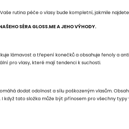
še rutina péče o vlasy bude kompletní, jakmile najdete tu
NAŠEHO SÉRA GLOSS.ME A JEHO VÝHODY.
kuje lámavost a třepení konečků a obsahuje fenoly a antiox
lní pro vlasy, které mají tendenci k suchosti.
 Pomáhá dodat odolnost a sílu poškozeným vlasům. Obsah
ní. I když tato složka může být přínosem pro všechny typy v