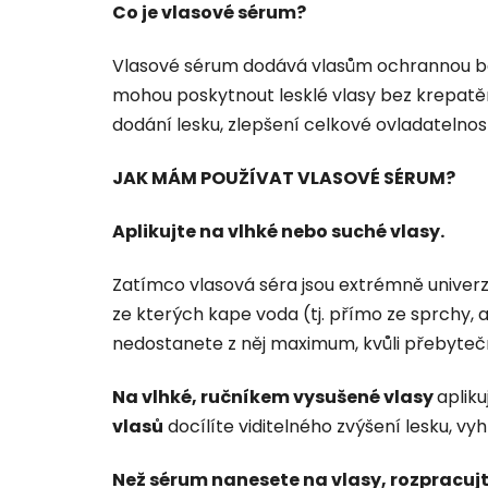
Co je vlasové sérum?
Vlasové sérum dodává vlasům ochrannou bari
mohou poskytnout lesklé vlasy bez krepatění
dodání lesku, zlepšení celkové ovladatelnost
JAK MÁM POUŽÍVAT VLASOVÉ SÉRUM?
Aplikujte na vlhké nebo suché vlasy.
Zatímco vlasová séra jsou extrémně univerzáln
ze kterých kape voda (tj. přímo ze sprchy, a
nedostanete z něj maximum, kvůli přebyteč
Na vlhké, ručníkem vysušené vlasy
aplik
vlasů
docílíte viditelného zvýšení lesku, v
Než sérum nanesete na vlasy, rozpracujt