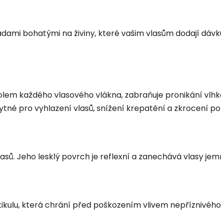
sadami bohatými na živiny, které vašim vlasům dodají dá
lem každého vlasového vlákna, zabraňuje pronikání vlhkos
tné pro vyhlazení vlasů, snížení krepatění a zkrocení po
sů. Jeho lesklý povrch je reflexní a zanechává vlasy jem
kulu, která chrání před poškozením vlivem nepříznivého 