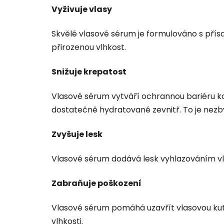
Vyživuje vlasy
Skvělé vlasové sérum je formulováno s pří
přirozenou vlhkost.
Snižuje krepatost
Vlasové sérum vytváří ochrannou bariéru ko
dostatečně hydratované zevnitř. To je nezby
Zvyšuje lesk
Vlasové sérum dodává lesk vyhlazováním vla
Zabraňuje poškození
Vlasové sérum pomáhá uzavřít vlasovou kuti
vlhkosti.