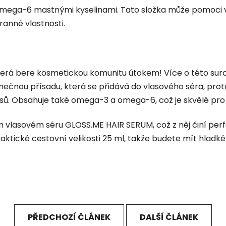
mega-6 mastnými kyselinami. Tato složka může pomoci vaše
ranné vlastnosti.
která bere kosmetickou komunitu útokem! Více o této sur
mečnou přísadu, která se přidává do vlasového séra, prot
lasů. Obsahuje také omega-3 a omega-6, což je skvělé pro 
m vlasovém séru GLOSS.ME HAIR SERUM, což z něj činí per
ktické cestovní velikosti 25 ml, takže budete mít hladké v
PŘEDCHOZÍ ČLÁNEK
DALŠÍ ČLÁNEK