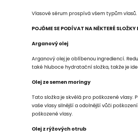
Vlasové sérum prospívá všem typům vlasů. Va
POJĎME SE PODÍVAT NA NĚKTERÉ SLOŽKY 
Arganový olej
Arganový olej je oblíbenou ingrediencí. Redu
také hluboce hydratační složka, takže je ideá
Olej ze semen moringy
Tato složka je skvělá pro poškozené vlasy.
vaše vlasy silnější a odolnější vůči poškoze
poškozené vlasy.
Olej z rýžových otrub