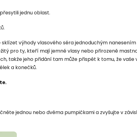
esytili jednu oblast.
ů.
e sklízet výhody vlasového séra jednoduchým nanesením 
ležitý pro ty, kteří mají jemné vlasy nebo přirozeně mas
cích, takže jeho přidání tam může přispět k tomu, že va
délek a konečků.
te.
čněte jednou nebo dvěma pumpičkami a zvyšujte v závislos