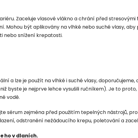
éru. Zaceluje vlasové vlákno a chrání před stresovými fa
. Mohou být aplikovány na vlhké nebo suché vlasy, aby p
i nebo snížení krepatosti.
í a lze je použít na vlhké i suché vlasy, doporučujeme, ab
niž byste je nejprve lehce vysušili ručníkem). Je to prot
né vodě.
ujte sérum zejména před použitím tepelných nástrojů, pro
yhlazení, odstranění nežádoucího krepu, poletování a zac
e ho v dlaních.