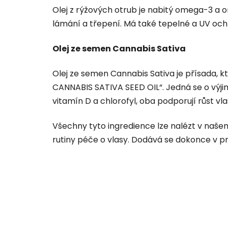
Olej z rýžových otrub je nabitý omega-3 a o
lámání a třepení. Má také tepelné a UV och
Olej ze semen Cannabis Sativa
Olej ze semen Cannabis Sativa je přísada, 
CANNABIS SATIVA SEED OIL“. Jedná se o výji
vitamín D a chlorofyl, oba podporují růst v
Všechny tyto ingredience lze nalézt v naše
rutiny péče o vlasy. Dodává se dokonce v pra