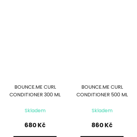
BOUNCE.ME CURL
BOUNCE.ME CURL
CONDITIONER 300 ML
CONDITIONER 500 ML
kondicionér pro
kondicionér pro
Průměrné
vlny a kudrliny
vlny a kudrliny
Skladem
Skladem
hodnocení
produktu
680 Kč
860 Kč
je