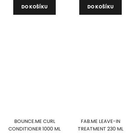
5,0
DO KOŠÍKU
DO KOŠÍKU
z
5
hvězdiček.
BOUNCE.ME CURL
FAB.ME LEAVE-IN
CONDITIONER 1000 ML
TREATMENT 230 ML