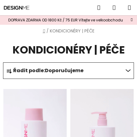
Přejít
Hledat
NÁKUP
na
obsah
KOŠÍK
DOPRAVA ZDARMA OD 1800 Kč / 75 EUR
Vítejte ve velkoobchodu
Domů
/
KONDICIONÉRY | PÉČE
KONDICIONÉRY | PÉČE
Ř
Řadit podle:
Doporučujeme
a
z
V
e
ý
n
p
í
i
p
s
r
p
o
r