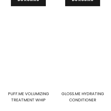
z
z
5
5
hvězdiček.
hvězdiček.
PUFF.ME VOLUMIZING
GLOSS.ME HYDRATING
TREATMENT WHIP
CONDITIONER
objemová maska
hydratační
Průměrné