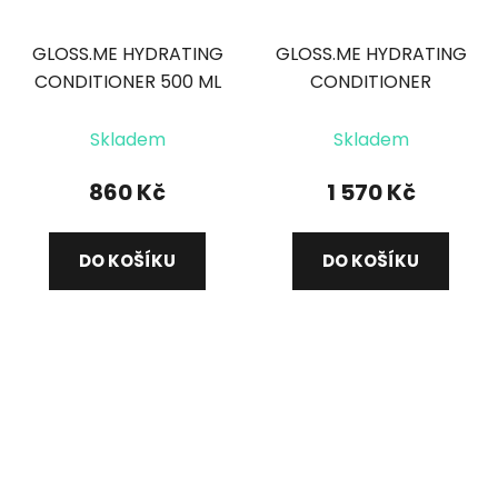
GLOSS.ME HYDRATING
GLOSS.ME HYDRATING
CONDITIONER 500 ML
CONDITIONER
hydratační
hydratační
Průměrné
kondicionér
kondicionér 1000 ml
Skladem
Skladem
hodnocení
produktu
860 Kč
1 570 Kč
je
5,0
DO KOŠÍKU
DO KOŠÍKU
z
5
hvězdiček.