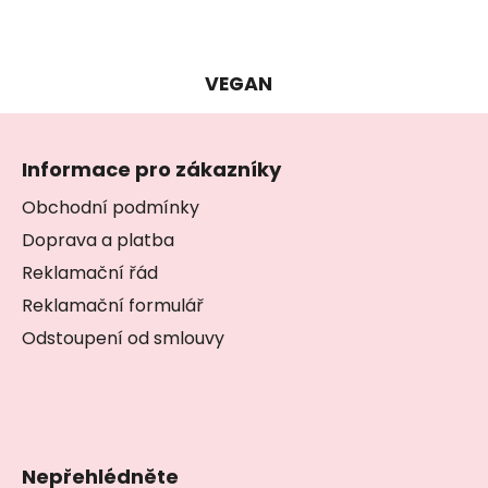
VEGAN
Z
á
Informace pro zákazníky
p
a
Obchodní podmínky
t
Doprava a platba
í
Reklamační řád
Reklamační formulář
Odstoupení od smlouvy
Nepřehlédněte