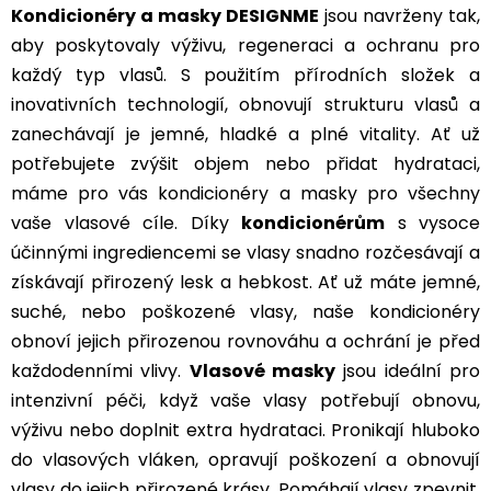
r
Kondicionéry a masky DESIGNME
jsou navrženy tak,
v
aby poskytovaly výživu, regeneraci a ochranu pro
k
každý typ vlasů. S použitím přírodních složek a
y
v
inovativních technologií, obnovují strukturu vlasů a
ý
zanechávají je jemné, hladké a plné vitality. Ať už
p
potřebujete zvýšit objem nebo přidat hydrataci,
i
máme pro vás kondicionéry a masky pro všechny
s
u
vaše vlasové cíle.
Díky
kondicionérům
s vysoce
účinnými ingrediencemi se vlasy snadno rozčesávají a
získávají přirozený lesk a hebkost. Ať už máte jemné,
suché, nebo poškozené vlasy, naše kondicionéry
obnoví jejich přirozenou rovnováhu a ochrání je před
každodenními vlivy.
Vlasové masky
jsou ideální pro
intenzivní péči, když vaše vlasy potřebují obnovu,
výživu nebo doplnit extra hydrataci. Pronikají hluboko
do vlasových vláken, opravují poškození a obnovují
vlasy do jejich přirozené krásy. Pomáhají vlasy zpevnit,