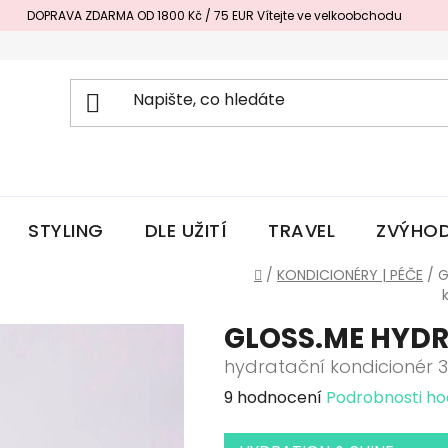
DOPRAVA ZDARMA OD 1800 Kč / 75 EUR
Vítejte ve velkoobchodu
STYLING
DLE UŽITÍ
TRAVEL
ZVÝHOD
Domů
/
KONDICIONÉRY | PÉČE
/
G
GLOSS.ME HYD
hydratační kondicionér 
Průměrné
9 hodnocení
Podrobnosti h
hodnocení