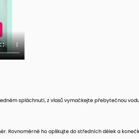
dném spláchnutí, z vlasů vymačkejte přebytečnou vodu
ér. Rovnoměrně ho aplikujte do středních délek a konečk