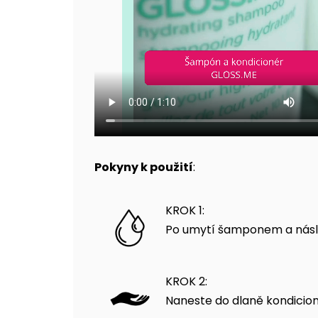
Pokyny k použití
:
KROK 1:
Po umytí šamponem a násle
KROK 2:
Naneste do dlaně kondicion