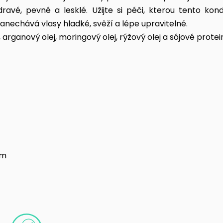
dravé, pevné a lesklé. Užijte si péči, kterou tento ko
anechává vlasy hladké, svěží a lépe upravitelné.
arganový olej, moringový olej, rýžový olej a sójové protei
em