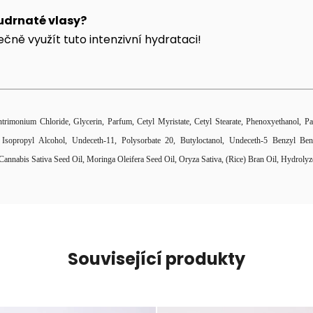
udrnaté vlasy?
ě využít tuto intenzivní hydrataci!
ntrimonium Chloride, Glycerin, Parfum, Cetyl Myristate, Cetyl Stearate, Phenoxyethanol, 
l, Isopropyl Alcohol, Undeceth-11, Polysorbate 20, Butyloctanol, Undeceth-5 Benzyl Be
annabis Sativa Seed Oil, Moringa Oleifera Seed Oil, Oryza Sativa, (Rice) Bran Oil, Hydrolyz
Související produkty