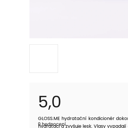
5,0
Průměrné
GLOSS.ME hydratační kondicionér dokona
hodnocení
9 hodnocení
produktu
hydrataci a zvyšuje lesk. Vlasy vypadaj