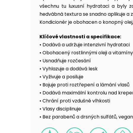
je
všechnu tu luxusní hydrataci a byly z
5,0
z
hedvábná textura se snadno aplikuje a z
5
hvězdiček.
Kondicionér je obohacen o konopný olej, 
Klíčové vlastnosti a specifikace:
• Dodává a udržuje intenzivní hydrataci
• Obohacený rostlinnými oleji a vitamíny
• Usnadňuje rozčesání
• Vyhlazuje a dodává lesk
• Vyživuje a posiluje
• Bojuje proti roztřepení a lámání vlasů
• Dodává maximální kontrolu nad krep
• Chrání proti vzdušné vlhkosti
• Vlasy disciplinuje
• Bez parabenů a drsných sulfátů, vegan