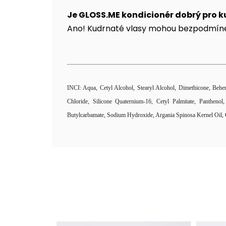
Je GLOSS.ME kondicionér dobrý pro k
Ano! Kudrnaté vlasy mohou bezpodmínečn
INCI: Aqua, Cetyl Alcohol, Stearyl Alcohol, Dimethicone, Behe
Chloride, Silicone Quaternium-16, Cetyl Palmitate, Pantheno
Butylcarbamate, Sodium Hydroxide, Argania Spinosa Kernel Oil, C