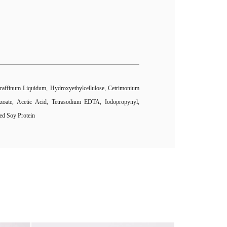
Paraffinum Liquidum, Hydroxyethylcellulose, Cetrimonium
nzoate, Acetic Acid, Tetrasodium EDTA, Iodopropynyl,
ed Soy Protein