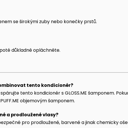
enem se širokými zuby nebo konečky prstů.
 poté důkladně opláchněte.
mbinovat tento kondicionér?
e, spárujte tento kondicionér s GLOSS.ME šamponem. Pok
ý s PUFF.ME objemovým šamponem.
né a prodloužené vlasy?
ezpečné pro prodloužené, barvené a jinak chemicky ošet