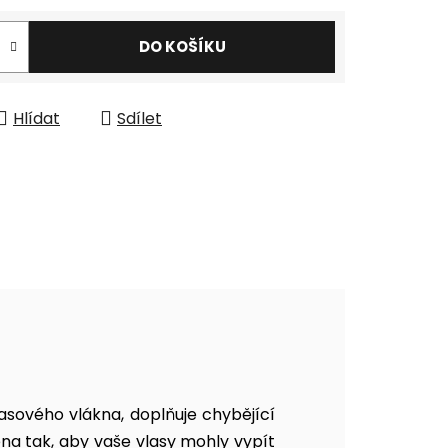
DO KOŠÍKU
Hlídat
Sdílet
asového vlákna, doplňuje chybějící
ena tak, aby vaše vlasy mohly vypít