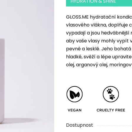
produktu
HYDRATION & SHINE
je
5,0
GLOSS.ME hydratační kondicio
z
vlasového vlákna, doplňuje ch
5
vypadají a jsou hedvábnější
hvězdiček.
aby vaše vlasy mohly vypít v
pevné a lesklé. Jeho bohat
hladké, svěží a lépe upravit
olej, arganový olej, moringový
Dostupnost