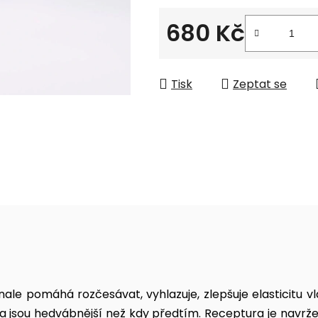
680 Kč
Měrná cena:
Tisk
Zeptat se
le pomáhá rozčesávat, vyhlazuje, zlepšuje elasticitu vl
í a jsou hedvábnější než kdy předtím. Receptura je navrž