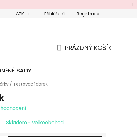
CZK
Přihlášení
Registrace
PRÁZDNÝ KOŠÍK
NÁKUPNÍ
KOŠÍK
NĚNÉ SADY
mů
árky
/
Testovací dárek
k
 hodnocení
Skladem - velkoobchod