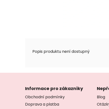
Popis produktu není dostupný
Z
á
Informace pro zákazníky
Nepř
p
Obchodní podmínky
Blog
a
Doprava a platba
Otázk
t