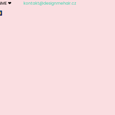
GNME ❤
kontakt@designmehair.cz