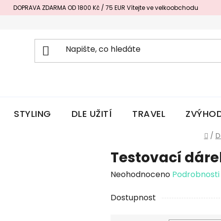
DOPRAVA ZDARMA OD 1800 Kč / 75 EUR
Vítejte ve velkoobchodu
STYLING
DLE UŽITÍ
TRAVEL
ZVÝHOD
Do
/
D
Testovací dáre
Průměrné
Neohodnoceno
Podrobnosti
hodnocení
Dostupnost
produktu
je