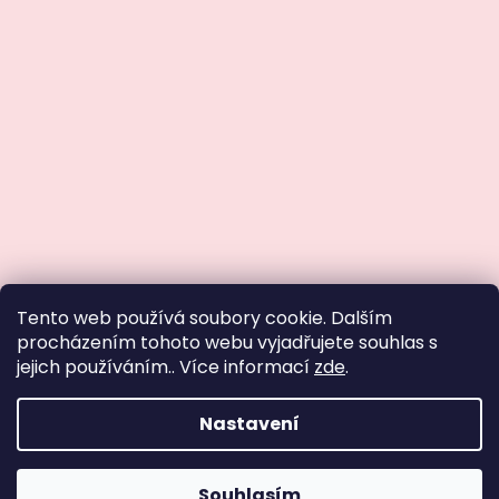
Tento web používá soubory cookie. Dalším
procházením tohoto webu vyjadřujete souhlas s
SLEVA 10 % na první nákup
jejich používáním.. Více informací
zde
.
Přihlaste se a buďte první,
kdo se dozví
o zvýhodněných
nabídkách
a novinkách.
Nastavení
Sledovat na Instagramu
CHCI SLEVU
Souhlasím