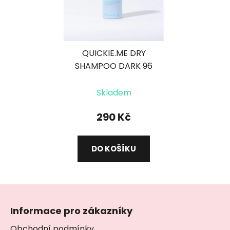
QUICKIE.ME DRY
SHAMPOO DARK 96
ML
suchý šampon pro
Skladem
brunetky
290 Kč
DO KOŠÍKU
Z
á
Informace pro zákazníky
p
Obchodní podmínky