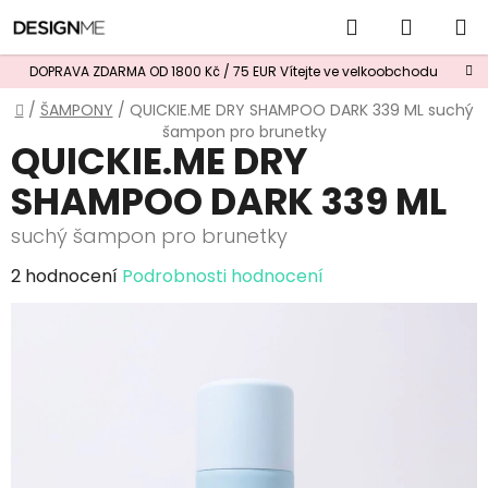
Přejít
Hledat
NÁKUP
na
obsah
KOŠÍK
DOPRAVA ZDARMA OD 1800 Kč / 75 EUR
Vítejte ve velkoobchodu
Domů
/
ŠAMPONY
/
QUICKIE.ME DRY SHAMPOO DARK 339 ML
suchý
šampon pro brunetky
QUICKIE.ME DRY
SHAMPOO DARK 339 ML
suchý šampon pro brunetky
Průměrné
2 hodnocení
Podrobnosti hodnocení
hodnocení
produktu
je
5,0
z
5
hvězdiček.