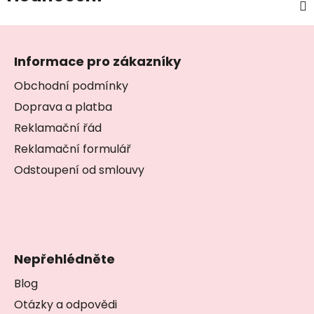
Z
á
Informace pro zákazníky
p
a
Obchodní podmínky
t
Doprava a platba
í
Reklamační řád
Reklamační formulář
Odstoupení od smlouvy
Nepřehlédněte
Blog
Otázky a odpovědi