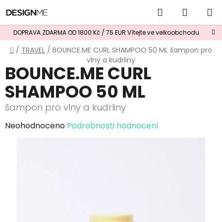
Přejít
Hledat
NÁKUP
na
obsah
KOŠÍK
DOPRAVA ZDARMA OD 1800 Kč / 75 EUR
Vítejte ve velkoobchodu
Domů
/
TRAVEL
/
BOUNCE.ME CURL SHAMPOO 50 ML
šampon pro
vlny a kudrliny
BOUNCE.ME CURL
SHAMPOO 50 ML
šampon pro vlny a kudrliny
Průměrné
Neohodnoceno
Podrobnosti hodnocení
hodnocení
produktu
je
0,0
z
5
hvězdiček.